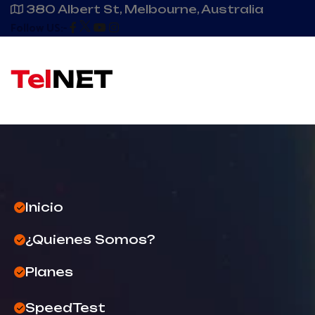
380 Albert St, Melbourne, Australia
Follow US:-
Inicio
¿Quienes Somos?
Planes
SpeedTest