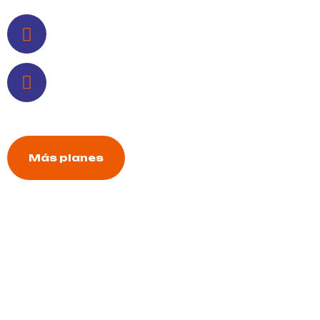
Soporte Técnico 24/7
¡Conéctate con nosotros y mejora
tu experiencia online!
Más planes