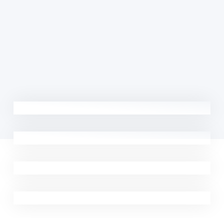
100%Fibra Óptica y Radio
Enlace
Internet y Seguridad
Cibernética para empresas
Venta e instalación de
camaras de seguridad
Soporte Técnico 24/7