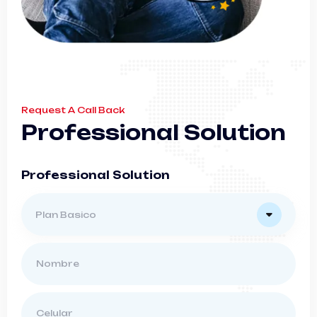
Request A Call Back
P
r
o
f
e
s
s
i
o
n
a
l
S
o
l
u
t
i
o
n
P
r
o
f
e
s
s
i
o
n
a
l
S
o
l
u
t
i
o
n
Plan Basico