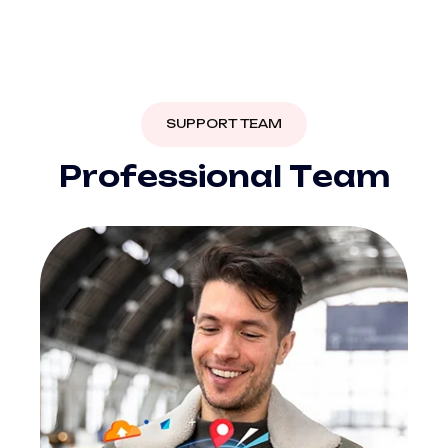
SUPPORT TEAM
P
r
o
f
e
s
s
i
o
n
a
l
T
e
a
m