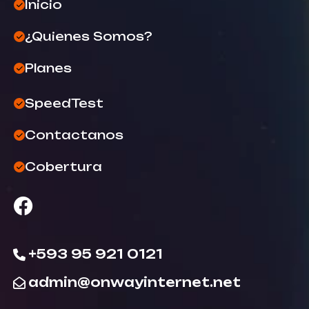
Inicio
¿Quienes Somos?
Planes
SpeedTest
Contactanos
Cobertura
+593 95 921 0121
admin@onwayinternet.net