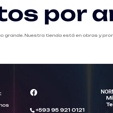
tos por a
o grande. Nuestra tienda está en obras y pron
NOR
t
Mi
Te
nos
+593 95 921 0121