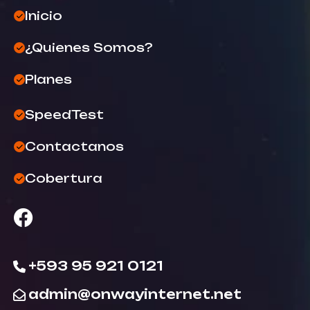
Inicio
¿Quienes Somos?
Planes
SpeedTest
Contactanos
Cobertura
+593 95 921 0121
admin@onwayinternet.net